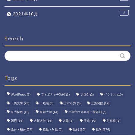
2
2021年10月
Search
Tags
WordPress
(2)
フィボナッチ数列
(1)
ブログ
(2)
ベクトル
(10)
一橋大学
(25)
一般項
(6)
万有引力
(4)
三角関数
(19)
京大特色
(12)
京都大学
(44)
力学的エネルギー保存則
(6)
図形
(16)
大阪大学
(16)
太陽
(3)
宇宙
(10)
対角線
(1)
微分・積分
(27)
指数・対数
(6)
数列
(10)
数学
(176)