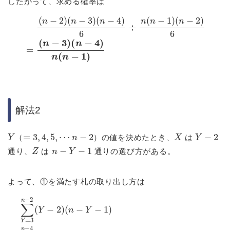
したがって、求める確率は
(
n
−
2
)
(
n
−
3
)
(
n
−
(
n
4
−
)
6
4
÷
)
n
n
(
(
n
n
−
−
1
1
)
)
(
n
−
2
)
6
=
(
n
−
3
)
解法2
Y
=
3
,
4
,
5
,
⋯
n
−
2
X
Y
−
2
（
）の値を決めたとき、
は
Z
n
−
Y
−
1
通り、
は
通りの選び方がある。
よって、①を満たす札の取り出し方は
(
(
2
n
n
−
−
Y
k
7
−
2
)
1
=
}
=
)
1
=
(
6
n
∑
(
−
n
k
3
−
=
)
3
1
⋅
1
)
n
(
2
−
∑
n
(
4
−
Y
n
(
k
4
n
=
−
(
)
−
3
n
4
{
3
3
n
−
)
(
)
(
−
k
n
(
n
−
2
n
−
−
(
3
−
3
3
Y
)
4
)
)
=
−
)
−
–
∑
2
2
)
k
1
(
=
2
6
n
1
(
n
−
n
−
−
7
4
)
4
}
)
{
=
(
(
n
n
1
−
−
6
3
(
3
n
)
)
−
k
2
–
)