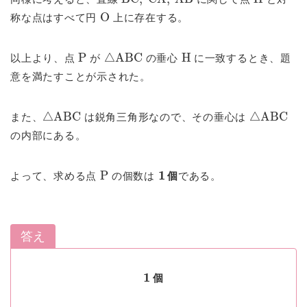
O
称な点はすべて円
上に存在する。
P
△
ABC
H
以上より、点
が
の垂心
に一致するとき、題
意を満たすことが示された。
△
ABC
△
ABC
また、
は鋭角三角形なので、その垂心は
の内部にある。
P
1
個
よって、求める点
の個数は
個
である。
答え
1
個
個