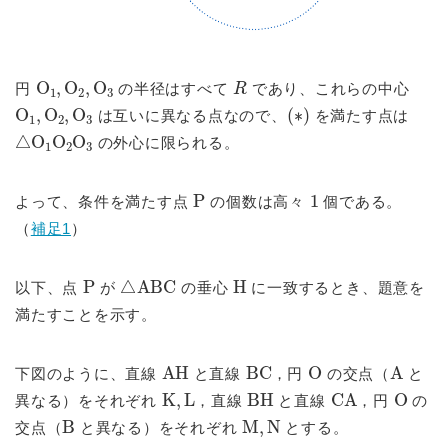
O
1
,
O
2
,
O
3
R
円
の半径はすべて
であり、これらの中心
O
1
,
O
2
,
O
3
(
∗
)
は互いに異なる点なので、
を満たす点は
△
O
1
O
2
O
3
の外心に限られる。
P
1
よって、条件を満たす点
の個数は高々
個である。
（
補足1
）
P
△
ABC
H
以下、点
が
の垂心
に一致するとき、題意を
満たすことを示す。
AH
BC
O
A
下図のように、直線
と直線
，円
の交点（
と
K
,
L
BH
CA
O
異なる）をそれぞれ
，直線
と直線
，円
の
B
M
,
N
交点（
と異なる）をそれぞれ
とする。