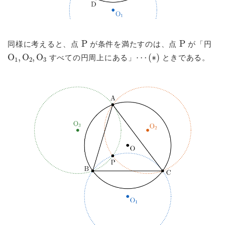
P
P
同様に考えると、点
が条件を満たすのは、点
が「円
O
1
,
O
2
,
O
3
⋯
(
∗
)
すべての円周上にある」
ときである。