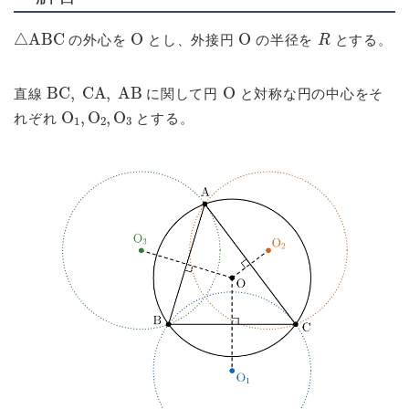
△
ABC
O
O
R
の外心を
とし、外接円
の半径を
とする。
BC
,
CA
,
AB
O
直線
に関して円
と対称な円の中心をそ
O
1
,
O
2
,
O
3
れぞれ
とする。