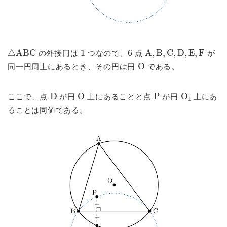
△
ABC
1
6
A
,
B
,
C
,
D
,
E
,
F
の外接円は
つなので、
点
が
O
同一円周上にあるとき、その円は円
である。
D
O
P
O
1
ここで、点
が円
上にあることと点
が円
上にあ
ることは同値である。