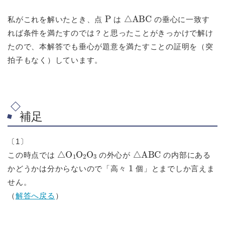
P
△
ABC
私がこれを解いたとき、点
は
の垂心に一致す
れば条件を満たすのでは？と思ったことがきっかけで解け
たので、本解答でも垂心が題意を満たすことの証明を（突
拍子もなく）しています。
補足
〔1〕
△
O
1
O
2
O
3
△
ABC
この時点では
の外心が
の内部にある
1
かどうかは分からないので「高々
個」とまでしか言えま
せん。
（
解答へ戻る
）