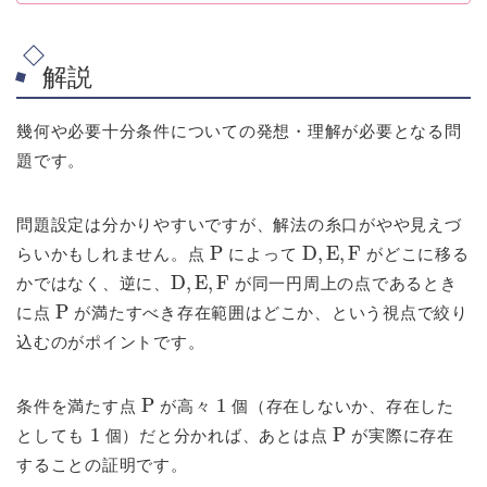
解説
幾何や必要十分条件についての発想・理解が必要となる問
題です。
問題設定は分かりやすいですが、解法の糸口がやや見えづ
P
D
,
E
,
F
らいかもしれません。点
によって
がどこに移る
D
,
E
,
F
かではなく、逆に、
が同一円周上の点であるとき
P
に点
が満たすべき存在範囲はどこか、という視点で絞り
込むのがポイントです。
P
1
条件を満たす点
が高々
個（存在しないか、存在した
1
P
としても
個）だと分かれば、あとは点
が実際に存在
することの証明です。