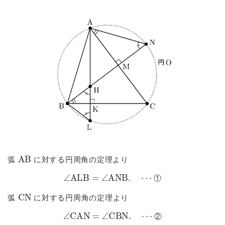
AB
弧
に対する円周角の定理より
∠
ALB
=
∠
ANB
.
⋯
①
①
CN
弧
に対する円周角の定理より
∠
CAN
=
∠
CBN
.
⋯
②
②