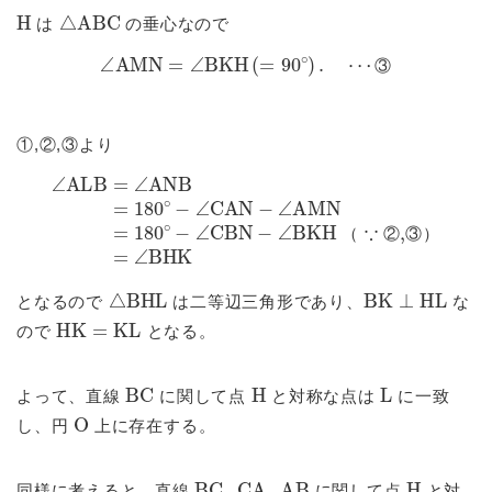
H
△
ABC
は
の垂心なので
∠
AMN
=
∠
BKH
(
=
90
∘
)
.
⋯
③
③
①,②,③より
∠
ALB
=
∠
CBN
ANB
−
∠
=
BKH
180
∘
（
−
∠
∵
CAN
②,③）
−
∠
=
AMN
∠
BHK
=
180
∘
−
∠
（
②
③
）
△
BHL
BK
⊥
HL
となるので
は二等辺三角形であり、
な
HK
=
KL
ので
となる。
BC
H
L
よって、直線
に関して点
と対称な点は
に一致
O
し、円
上に存在する。
BC
,
CA
,
AB
H
同様に考えると、直線
に関して点
と対