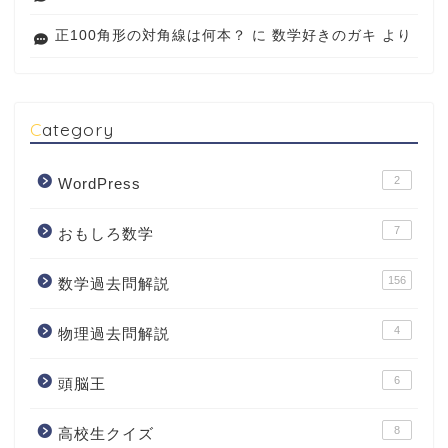
正100角形の対角線は何本？
に
数学好きのガキ
より
Category
2
WordPress
7
おもしろ数学
156
数学過去問解説
4
物理過去問解説
6
頭脳王
8
高校生クイズ