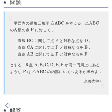
問題
△
ABC
△
ABC
平面内の鋭角三角形
を考える．
P
の内部の点
に対して，
BC
P
D
直線
に関して点
と対称な点を
，
CA
P
E
直線
に関して点
と対称な点を
，
AB
P
F
直線
に関して点
と対称な点を
6
A
,
B
,
C
,
D
,
E
,
F
とする．
点
が同一円周上にある
P
△
ABC
ような
は
の内部にいくつあるか求めよ．
（京都大学）
解答