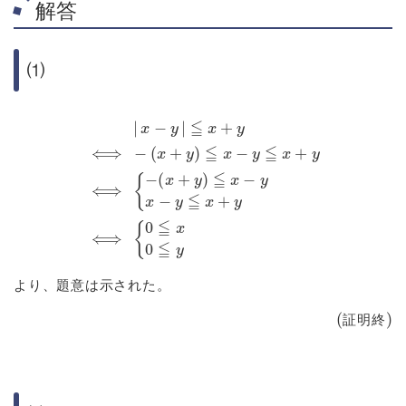
解答
⑴
⟺
|
x
(
x
−
+
y
y
|
≦
)
≦
x
x
+
−
y
y
⟺
x
−
y
−
≦
(
x
x
+
+
y
y
)
⟺
≦
x
−
{
y
0
≦
≦
x
x
+
0
y
≦
⟺
y
{
−
より、題意は示された。
(証明終)
証
明
終