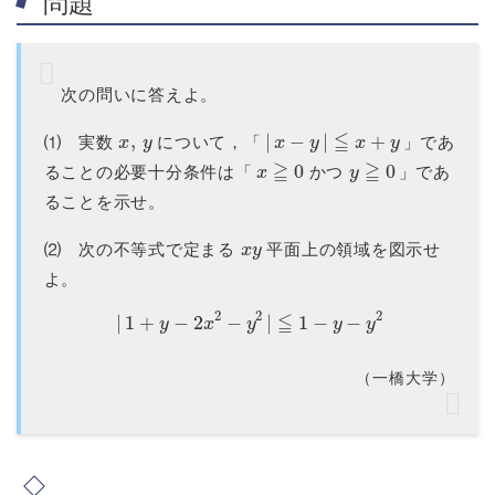
問題
次の問いに答えよ。
x
,
y
|
x
−
y
|
≦
x
+
y
⑴ 実数
について，「
」であ
x
≧
0
y
≧
0
ることの必要十分条件は「
かつ
」であ
ることを示せ。
x
y
⑵ 次の不等式で定まる
平面上の領域を図示せ
よ。
|
1
+
y
−
2
x
2
−
y
2
|
≦
1
−
y
−
y
2
（一橋大学）