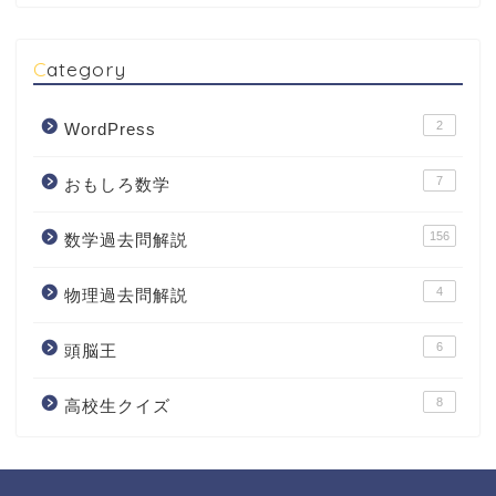
Category
2
WordPress
7
おもしろ数学
156
数学過去問解説
4
物理過去問解説
6
頭脳王
8
高校生クイズ