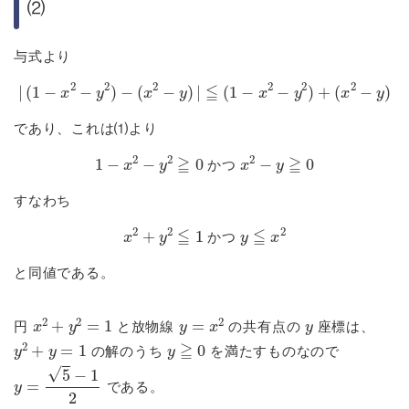
⑵
与式より
|
(
1
−
x
2
−
y
2
)
−
(
x
2
−
y
)
|
≦
(
1
−
x
2
−
y
2
)
+
(
x
2
−
y
)
であり、これは⑴より
1
−
x
2
−
y
2
≧
0
かつ
x
2
−
y
≧
0
か
つ
すなわち
x
2
+
y
2
≦
1
かつ
y
≦
x
2
か
つ
と同値である。
x
2
+
y
2
=
1
y
=
x
2
y
円
と放物線
の共有点の
座標は、
y
2
+
y
=
1
y
≧
0
の解のうち
を満たすものなので
y
=
5
−
1
2
である。