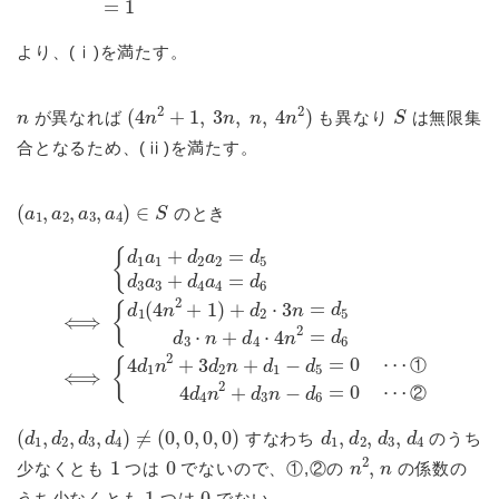
より、(ⅰ)を満たす。
n
(
4
n
2
+
1
,
3
n
,
n
,
4
n
2
)
S
が異なれば
も異なり
は無限集
合となるため、(ⅱ)を満たす。
(
a
1
,
a
2
,
a
3
,
a
4
)
∈
S
のとき
{
d
d
2
1
⋅
a
3
1
n
+
=
d
d
−
2
5
d
a
d
5
2
3
=
=
⋅
0
n
d
⋯
+
5
d
d
①
4
3
⋅
4
a
4
d
3
n
4
+
2
n
d
=
2
4
d
+
a
6
d
4
⟺
3
=
n
d
−
6
{
d
4
⟺
6
d
=
1
0
n
{
d
⋯
2
1
+
②
(
3
4
d
n
2
2
n
+
+
1
d
)
+
1
①
②
(
d
1
,
d
2
,
d
3
,
d
4
)
≠
(
0
,
0
,
0
,
0
)
d
1
,
d
2
,
d
3
,
d
4
すなわち
のうち
1
0
n
2
,
n
少なくとも
つは
でないので、①,②の
の係数の
1
0
うち少なくとも
つは
でない。