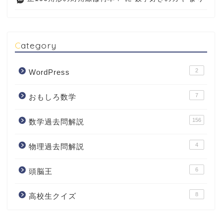
Category
2
WordPress
7
おもしろ数学
156
数学過去問解説
4
物理過去問解説
6
頭脳王
8
高校生クイズ