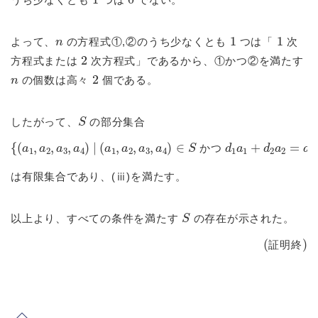
n
1
1
よって、
の方程式①,②のうち少なくとも
つは「
次
2
方程式または
次方程式」であるから、①かつ②を満たす
n
2
の個数は高々
個である。
S
したがって、
の部分集合
かつ
{
(
d
a
1
1
a
,
1
a
+
2
,
d
a
2
3
a
,
2
a
=
4
)
d
5
|
(
かつ
a
1
,
a
2
d
,
3
a
a
3
3
,
a
+
4
d
)
4
∈
a
S
4
=
d
6
}
か
つ
は有限集合であり、(ⅲ)を満たす。
S
以上より、すべての条件を満たす
の存在が示された。
(証明終)
証
明
終