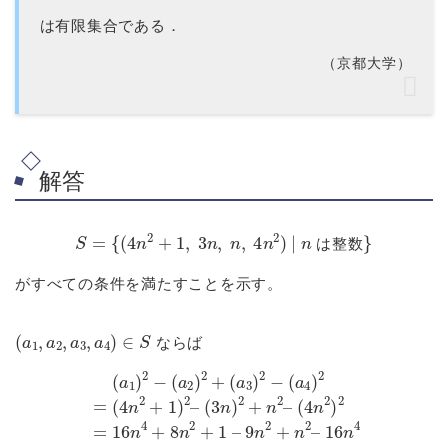
は有限集合である．
（京都大学）
解答
S
=
{
(
4
n
2
+
1
,
3
n
,
n
,
4
n
2
)
|
n
は整数
}
は
整
数
がすべての条件を満たすことを示す。
(
a
1
,
a
2
,
a
3
,
a
4
)
∈
S
ならば
(
a
1
)
2
(
4
−
n
(
a
2
2
)
2
)
2
=
+
16
(
a
n
3
4
)
+
2
8
−
n
(
a
2
4
+
)
1
2
=
–
(
4
9
n
n
2
2
+
+
1
n
)
2
2
–
–
16
(
3
n
n
4
)
2
=
+
1
n
2
–