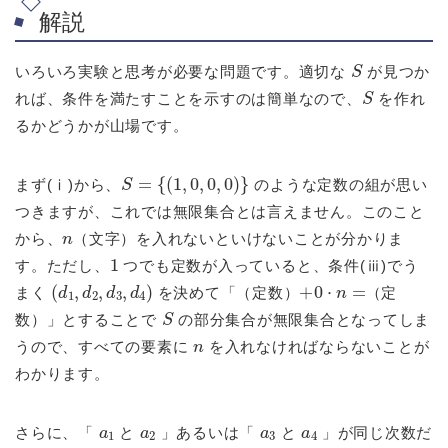
解説
S
いろいろ実験と思考が必要な問題です。適切な
が見つか
S
れば、条件を満たすことを示すのは簡単なので、
を作れ
るかどうかが山場です。
S
=
{
(
1
,
0
,
0
,
0
)
}
まず(ⅰ)から、
のような定数の組が思い
つきますが、これでは無限集合とは言えません。このこと
n
から、
（文字）を入れないといけないことが分かりま
1
す。ただし、
つでも定数が入っていると、条件(ⅲ)でう
(
d
1
,
d
2
,
d
3
,
d
4
)
+
0
⋅
n
=
まく
を決めて「（定数）
（定
S
数）」とすることで
の部分集合が無限集合となってしま
n
うので、すべての要素に
を入れなければならないことが
わかります。
a
1
a
2
a
3
a
4
さらに、「
と
」あるいは「
と
」が同じ次数だ