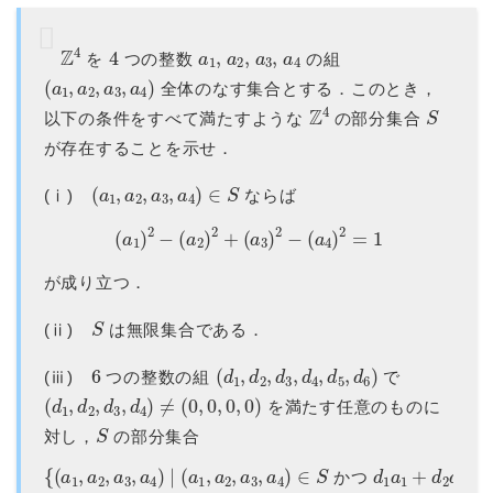
Z
4
4
a
1
,
a
2
,
a
3
,
a
4
を
つの整数
の組
(
a
1
,
a
2
,
a
3
,
a
4
)
全体のなす集合とする．このとき，
Z
4
S
以下の条件をすべて満たすような
の部分集合
が存在することを示せ．
(
a
1
,
a
2
,
a
3
,
a
4
)
∈
S
(ⅰ)
ならば
(
a
1
)
2
−
(
a
2
)
2
+
(
a
3
)
2
−
(
a
4
)
2
=
1
が成り立つ．
S
(ⅱ)
は無限集合である．
6
(
d
1
,
d
2
,
d
3
,
d
4
,
d
5
,
d
6
)
(ⅲ)
つの整数の組
で
(
d
1
,
d
2
,
d
3
,
d
4
)
≠
(
0
,
0
,
0
,
0
)
を満たす任意のものに
S
対し，
の部分集合
かつ
{
(
d
a
1
1
a
,
1
a
+
2
,
d
a
2
3
a
,
2
a
=
4
)
d
5
|
(
かつ
a
1
,
a
2
d
,
3
a
a
3
3
,
a
+
4
d
)
4
∈
a
S
4
=
d
6
}
か
つ