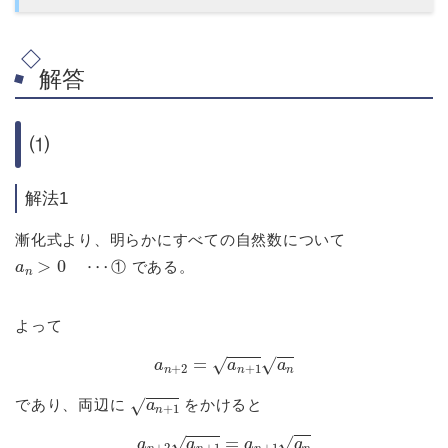
解答
⑴
解法1
漸化式より、明らかにすべての自然数について
a
n
>
0
⋯
①
①
である。
よって
a
n
+
2
=
a
n
+
1
a
n
a
n
+
1
であり、両辺に
をかけると
a
n
+
2
a
n
+
1
=
a
n
+
1
a
n