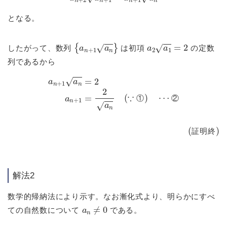
となる。
{
a
n
+
1
a
n
}
a
2
a
1
=
2
したがって、数列
は初項
の定数
列であるから
a
n
+
1
a
n
=
2
a
n
+
1
=
2
a
n
(
∵
①
)
⋯
②
①
②
(証明終)
証
明
終
解法2
数学的帰納法により示す。なお漸化式より、明らかにすべ
a
n
≠
0
ての自然数について
である。