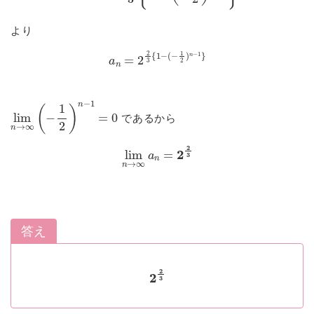
より
a
n
=
2
2
3
{
1
−
(
−
1
2
)
n
−
1
}
lim
n
→
∞
(
−
1
2
)
n
−
1
=
0
であるから
lim
n
→
∞
a
n
=
2
2
3
答え
2
2
3