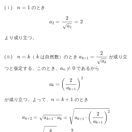
n
=
1
(ⅰ)
のとき
a
2
=
2
a
1
=
2
より成り立つ。
n
=
k
k
a
k
+
1
=
2
a
k
(ⅱ)
（
は自然数）のとき
が成り立
a
n
≠
0
つと仮定する。このとき、
であるから
a
k
=
(
2
a
k
+
1
)
2
n
=
k
+
1
が成り立つ。よって、
のとき
a
k
+
2
=
a
k
+
1
⋅
a
k
=
a
k
+
1
⋅
(
2
a
k
+
1
)
2
=
4
a
k
+
1
=
2
a
k
+
1