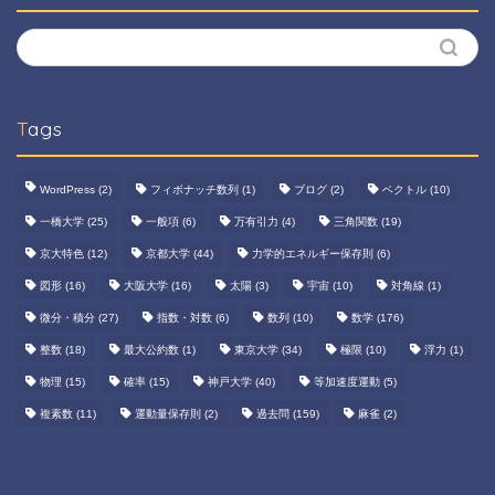
Tags
WordPress
(2)
フィボナッチ数列
(1)
ブログ
(2)
ベクトル
(10)
一橋大学
(25)
一般項
(6)
万有引力
(4)
三角関数
(19)
京大特色
(12)
京都大学
(44)
力学的エネルギー保存則
(6)
図形
(16)
大阪大学
(16)
太陽
(3)
宇宙
(10)
対角線
(1)
微分・積分
(27)
指数・対数
(6)
数列
(10)
数学
(176)
整数
(18)
最大公約数
(1)
東京大学
(34)
極限
(10)
浮力
(1)
物理
(15)
確率
(15)
神戸大学
(40)
等加速度運動
(5)
複素数
(11)
運動量保存則
(2)
過去問
(159)
麻雀
(2)