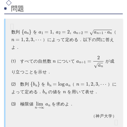
問題
{
a
n
}
a
1
=
1
,
a
2
=
2
,
a
n
+
2
=
a
n
+
1
⋅
a
n
数列
を
（
n
=
1
,
2
,
3
,
⋯
）によって定める．以下の問に答え
よ．
n
a
n
+
1
=
2
a
n
⑴ すべての自然数
について
が成
り立つことを示せ．
{
b
n
}
b
n
=
log
a
n
n
=
1
,
2
,
3
,
⋯
⑵ 数列
を
（
）に
b
n
n
よって定める．
の値を
を用いて表せ．
lim
n
→
∞
a
n
⑶ 極限値
を求めよ．
（神戸大学）