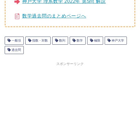
神戸大学 理系数学 2022年 第5問 解説
数学過去問のまとめページへ
一般項
指数・対数
数列
数学
極限
神戸大学
過去問
スポンサーリンク