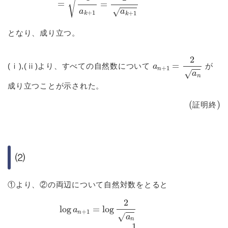
となり、成り立つ。
a
n
+
1
=
2
a
n
(ⅰ),(ⅱ)より、すべての自然数について
が
成り立つことが示された。
(証明終)
証
明
終
⑵
①より、②の両辺について自然対数をとると
log
a
n
+
1
=
log
2
a
n
=
log
2
–
1
2
log
a
n