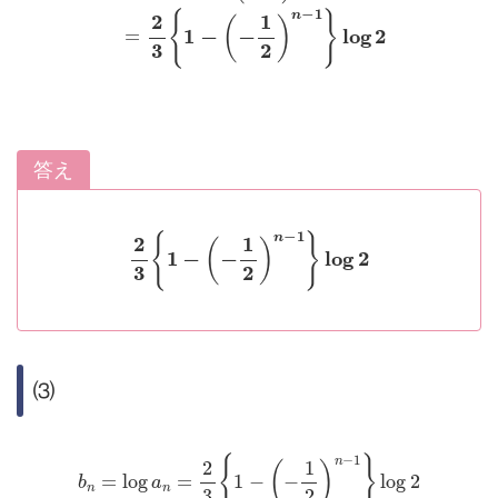
答え
2
3
{
1
−
(
−
1
2
)
n
−
1
}
log
2
⑶
b
n
=
log
a
n
=
2
3
{
1
−
(
−
1
2
)
n
−
1
}
log
2