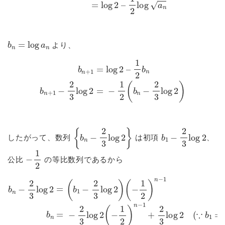
b
n
=
log
a
n
より、
1
2
b
n
b
n
+
1
−
b
2
n
3
+
log
1
=
2
log
=
−
2
1
2
–
(
b
n
−
2
3
log
2
)
{
b
n
−
2
3
log
2
}
b
1
−
2
3
log
2
したがって、数列
は初項
、
−
1
2
公比
の等比数列であるから
(
−
1
2
)
n
−
1
b
a
n
1
=
b
=
−
n
0
−
2
)
3
2
=
log
3
2
log
3
2
{
1
(
2
−
−
=
1
(
(
−
2
b
1
)
1
n
2
−
−
)
2
n
1
3
−
+
log
1
2
}
3
log
2
log
)
2
2
(
∵
b
1
=
log