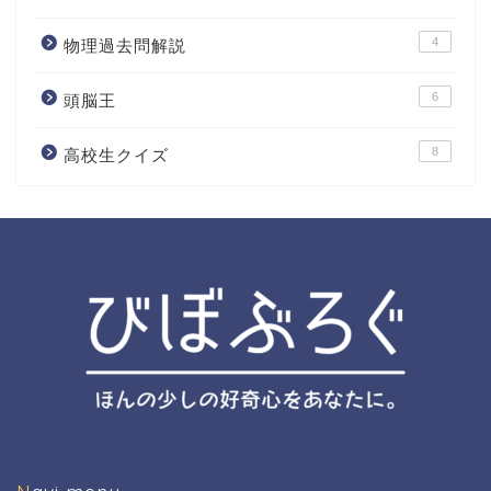
4
物理過去問解説
6
頭脳王
8
高校生クイズ