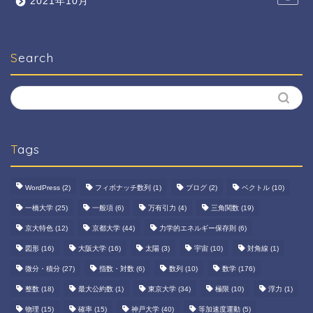
2021年10月
Search
Tags
WordPress
(2)
フィボナッチ数列
(1)
ブログ
(2)
ベクトル
(10)
一橋大学
(25)
一般項
(6)
万有引力
(4)
三角関数
(19)
京大特色
(12)
京都大学
(44)
力学的エネルギー保存則
(6)
図形
(16)
大阪大学
(16)
太陽
(3)
宇宙
(10)
対角線
(1)
微分・積分
(27)
指数・対数
(6)
数列
(10)
数学
(176)
整数
(18)
最大公約数
(1)
東京大学
(34)
極限
(10)
浮力
(1)
物理
(15)
確率
(15)
神戸大学
(40)
等加速度運動
(5)