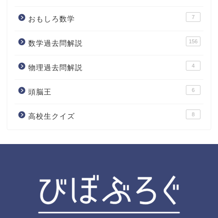
7
おもしろ数学
156
数学過去問解説
4
物理過去問解説
6
頭脳王
8
高校生クイズ