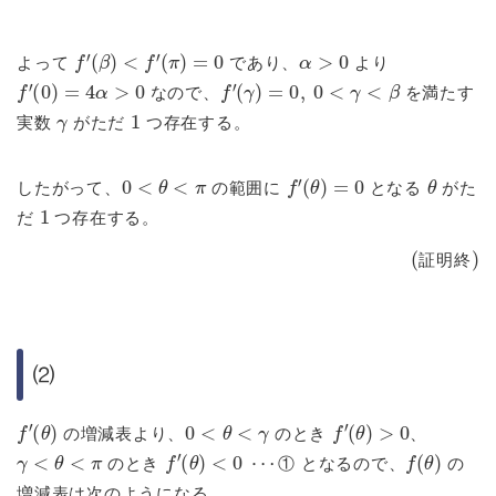
f
′
(
β
)
<
f
′
(
π
)
=
0
α
>
0
よって
であり、
より
f
′
(
0
)
=
4
α
>
0
f
′
(
γ
)
=
0
,
0
<
γ
<
β
なので、
を満たす
γ
1
実数
がただ
つ存在する。
0
<
θ
<
π
f
′
(
θ
)
=
0
θ
したがって、
の範囲に
となる
がた
1
だ
つ存在する。
(証明終)
証
明
終
⑵
f
′
(
θ
)
0
<
θ
<
γ
f
′
(
θ
)
>
0
の増減表より、
のとき
、
γ
<
θ
<
π
f
′
(
θ
)
<
0
⋯
①
f
(
θ
)
のとき
①
となるので、
の
増減表は次のようになる。