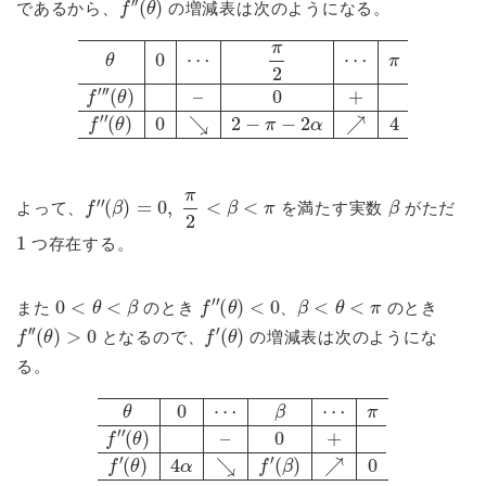
であるから、
の増減表は次のようになる。
θ
0
⋯
π
2
⋯
π
f
′
′
′
(
θ
)
–
0
+
f
′
′
(
θ
)
0
2
−
π
−
2
α
4
f
′
′
(
β
)
=
0
,
π
2
<
β
<
π
β
よって、
を満たす実数
がただ
1
つ存在する。
0
<
θ
<
β
f
′
′
(
θ
)
<
0
β
<
θ
<
π
また
のとき
、
のとき
f
′
′
(
θ
)
>
0
f
′
(
θ
)
となるので、
の増減表は次のようにな
る。
θ
0
⋯
β
⋯
π
f
′
′
(
θ
)
–
0
+
f
′
(
θ
)
4
α
f
′
(
β
)
0