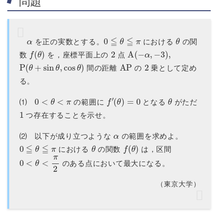
問題
α
0
≦
θ
≦
π
θ
を正の実数とする。
における
の関
f
(
θ
)
2
A
(
−
α
,
−
3
)
,
数
を，座標平面上の
点
P
(
θ
+
sin
θ
,
cos
θ
)
AP
2
間の距離
の
乗として定め
る。
0
<
θ
<
π
f
′
(
θ
)
=
0
θ
⑴
の範囲に
となる
がただ
1
つ存在することを示せ。
α
⑵ 以下が成り立つような
の範囲を求めよ。
0
≦
θ
≦
π
θ
f
(
θ
)
における
の関数
は，区間
0
<
θ
<
π
2
のある点において最大になる。
（東京大学）