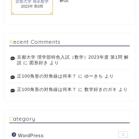
解説
Recent Comments
京都大学 理学部特色入試（数学）2023年度 第1問 解
説
に
図形好き
より
正100角形の対角線は何本？
に
ゆーきち
より
正100角形の対角線は何本？
に
数学好きのガキ
より
Category
2
WordPress