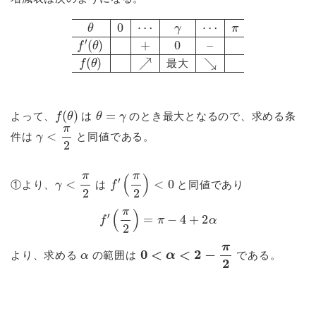
θ
0
⋯
γ
⋯
π
f
′
(
θ
)
+
0
–
f
(
θ
)
最大
最
大
f
(
θ
)
θ
=
γ
よって、
は
のとき最大となるので、求める条
γ
<
π
2
件は
と同値である。
γ
<
π
2
f
′
(
π
2
)
<
0
①より、
は
と同値であり
f
′
(
π
2
)
=
π
−
4
+
2
α
α
0
<
α
<
2
−
π
2
より、求める
の範囲は
である。