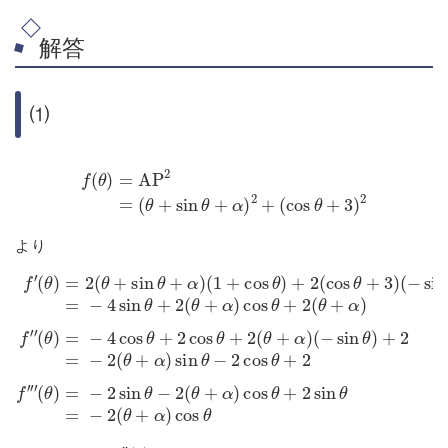
解答
⑴
f
(
θ
)
=
AP
2
=
(
θ
+
sin
θ
+
α
)
2
+
(
cos
θ
+
3
)
2
より
(
θ
)
=
f
(
′
−
−
(
(
θ
2
−
sin
)
sin
sin
=
2
θ
(
θ
θ
θ
(
)
θ
=
)
−
)
=
+
+
−
2
−
2
sin
4
(
θ
4
=
sin
+
cos
−
θ
α
2
+
θ
)
(
α
+
cos
θ
θ
)
2
+
+
(
(
1
α
2
θ
θ
+
)
cos
+
+
sin
cos
α
2
)
sin
θ
θ
cos
θ
+
−
)
2
θ
2
+
θ
(
=
cos
2
θ
+
−
(
+
2
cos
2
α
θ
(
(
θ
)
θ
+
+
+
θ
2
α
α
+
f
′
)
′
)
3
′
f
cos
′
)
′
θ
f
′
′
(
θ
)