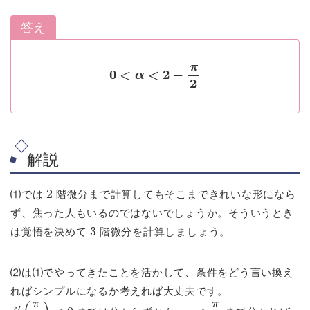
答え
0
<
α
<
2
−
π
2
解説
2
⑴では
階微分まで計算してもそこまできれいな形になら
ず、焦った人もいるのではないでしょうか。そういうとき
3
は覚悟を決めて
階微分を計算しましょう。
⑵は⑴でやってきたことを活かして、条件をどう言い換え
ればシンプルになるか考えれば大丈夫です。
f
′
(
π
2
)
<
0
γ
<
π
2