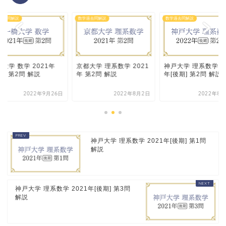
過去問解説
数学過去問解説
数学過去問解説
大学 理系数学 2021
神戸大学 理系数学 2022
一橋大学 数学 2021
第2問 解説
年[後期] 第2問 解説
[後期] 第2問 解説
2022年8月2日
2022年8月28日
2022年9月
神戸大学 理系数学 2021年[後期] 第1問
解説
神戸大学 理系数学 2021年[後期] 第3問
解説