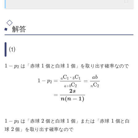
解答
⑴
1
−
p
2
1
1
は「赤球
個と白球
個」を取り出す確率なので
1
−
p
2
=
a
C
1
⋅
b
C
1
a
+
b
C
2
=
a
b
n
C
2
=
2
s
n
(
n
−
1
)
1
−
p
3
2
1
1
は「赤球
個と白球
個」または「赤球
個と白
2
球
個」を取り出す確率なので
1
−
p
3
=
(
n
a
−
C
2
b
2
)
−
⋅
=
b
1
3
C
)
s
2
1
(
n
n
+
C
−
a
3
2
C
=
)
1
n
3
⋅
(
a
b
n
b
C
−
(
1
2
a
)
a
+
(
+
n
b
b
−
−
C
2
2
)
3
)
=
n
=
(
3
a
n
s
(
−
n
a
1
(
−
n
)
1
−
)
1
b
)
2
+
a
b
(