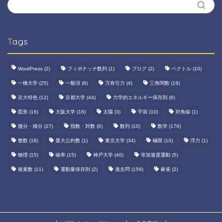
Tags
WordPress
(2)
フィボナッチ数列
(1)
ブログ
(2)
ベクトル
(10)
一橋大学
(25)
一般項
(6)
万有引力
(4)
三角関数
(19)
京大特色
(12)
京都大学
(44)
力学的エネルギー保存則
(6)
図形
(16)
大阪大学
(16)
太陽
(3)
宇宙
(10)
対角線
(1)
微分・積分
(27)
指数・対数
(6)
数列
(10)
数学
(176)
整数
(18)
最大公約数
(1)
東京大学
(34)
極限
(10)
浮力
(1)
物理
(15)
確率
(15)
神戸大学
(40)
等加速度運動
(5)
複素数
(11)
運動量保存則
(2)
過去問
(159)
麻雀
(2)