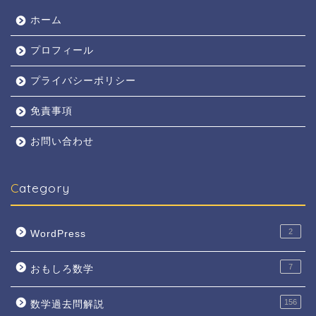
ホーム
プロフィール
プライバシーポリシー
免責事項
お問い合わせ
Category
2
WordPress
7
おもしろ数学
156
数学過去問解説