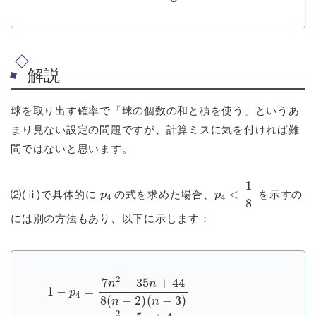
解説
球を取り出す確率で「球の個数の和と積を使う」というあ
まり見ない設定の問題ですが、計算ミスに気を付ければ難
問ではないと思います。
p
4
p
4
<
1
8
⑵(ⅱ)で具体的に
の式を求めた場合、
を示すの
には別の方法もあり、以下に示します：
(
n
−
3
)
=
(
1
n
n
−
−
(
p
n
3
4
−
)
∴
=
5
7
)
8
+
n
p
4
2
4
n
−
=
(
35
n
n
2
−
n
−
5
+
5
)
44
+
n
6
+
8
<
4
(
1
(
n
n
（
−
−
2
∵
2
)
)
n
≧
8
）