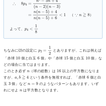
（
）
p
4
<
1
8
よって、
p
2
=
1
2
ちなみに⑵の設定に
とありますが、これは例えば
10
6
15
10
「赤球
個と白玉
個」や「赤球
個と白玉
個」な
どの場合に当てはまります。
n
16
このとき必ず
（球の総数）は
以上の平方数になりま
a
,
b
≧
4
6
すが、
という条件を無視すれば、「赤球
個と白
3
n
=
9
玉
個」など
のようなパターンもあります。いず
n
れにせよ
は平方数となります。