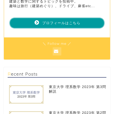
建築と数学に関するトピックを投稿中。
趣味は旅行（建築めぐり）、ドライブ、麻雀etc...
プロフィールはこちら
＼ Follow me ／
Recent Posts
東京大学 理系数学 2023年 第3問
解説
東京大学 理系数学 2023年 第2問