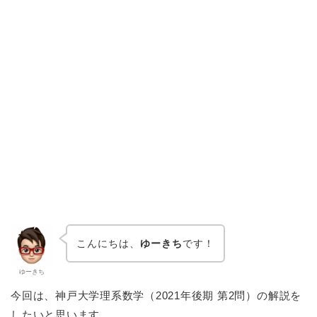
こんにちは、
ゆーきち
です！
ゆーきち
今回は、神戸大学理系数学（2021年後期 第2問）の解説を
したいと思います。