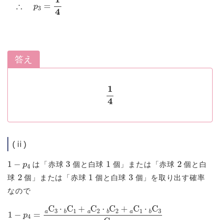
答え
1
4
(ⅱ)
1
−
p
4
3
1
2
は「赤球
個と白球
個」または「赤球
個と白
2
1
3
球
個」または「赤球
個と白球
個」を取り出す確率
なので
1
(
(
−
(
(
n
a
n
n
p
−
−
−
−
4
−
3
2
3
2
=
(
1
)
)
)
)
n
=
a
b
)
=
(
−
(
n
2
C
+
2
a
3
(
−
⋅
6
3
a
−
n
n
)
3
a
⋅
b
=
−
2
(
b
)
(
−
n
{
)
2
2
（
a
C
2
b
−
9
(
s
)
−
(
b
3
1
(
n
1
∵
(
a
n
1
2
−
!
+
+
)
①）
2
+
−
)
4
n
2
a
3
b
+
a
3
{
2
)
C
s
(
2
b
(
3
)
b
−
+
a
2
=
n
2
=
!
−
9
11
n
−
⋅
2
(
)
2
7
b
1
n
n
−
C
1
−
s
n
C
)
−
]
−
9
)
[
4
9
n
+
2
2
b
s
2
(
2
=
n
(
−
4
a
{
(
+
)
n
+
−
(
b
4
a
35
+
11
a
−
a
−
a
n
b
b
+
1
C
(
(
1
(
n
)
)
a
n
b
)
b
+
n
1
)
+
(
−
−
)
2
−
n
3
(
⋅
44
2
n
b
⋅
1
1
1
−
a
−
2
−
C
)
)
)
b
2
8
+
4
2
(
1
3
+
)
b
(
+
a
a
)
n
a
−
11
b
(
b
11
−
+
n
2
}
(
2
−
}
b
b
)
}
n
n
)
n
C
−
2
(
(
(
(
)
1
n
n
4
n
n
)
−
−
=
−
−
3
1
a
1
1
)
)
(
)
)
a