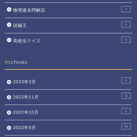
4
物理過去問解説
6
頭脳王
8
高校生クイズ
Archives
9
2023年3月
10
2022年11月
6
2022年10月
58
2022年9月